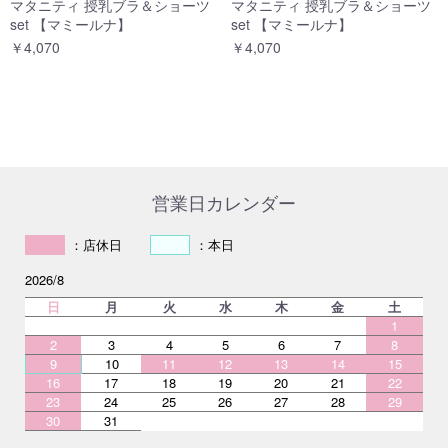
マタニティ 授乳ブラ＆ショーツ
マタニティ 授乳ブラ＆ショーツ
set 【マミールナ】
set 【マミールナ】
￥4,070
￥4,070
営業日カレンダー
：店休日
：本日
2026/8
日
月
火
水
木
金
土
1
2
3
4
5
6
7
8
9
10
11
12
13
14
15
16
17
18
19
20
21
22
23
24
25
26
27
28
29
30
31