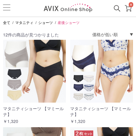
0
全て
/
マタニティ
/
ショーツ
/
産後ショーツ
12件の商品が見つかりました
マタニティショーツ 【マミール
マタニティショーツ 【マミール
ナ】
ナ】
￥1,320
￥1,320